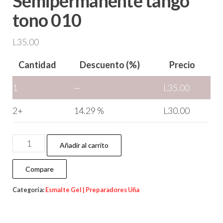
Semipermanente tango
tono 010
L
35.00
Cantidad
Descuento (%)
Precio
1
—
L
35.00
2+
14.29 %
L
30.00
Añadir al carrito
Compare
Categoría:
Esmalte Gel | Preparadores Uña