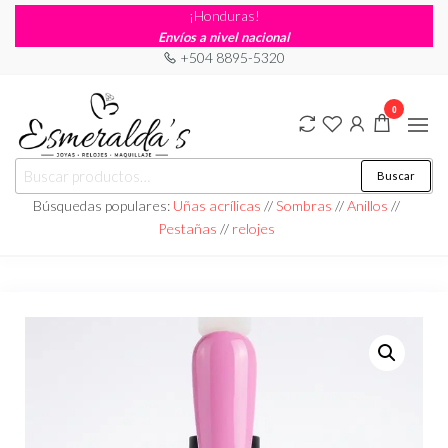
¡Honduras!
Envíos a nivel nacional
+504 8895-5320
0
Joyería
Joyería |
Buscar
Maquillaje
Esmeraldas
|
Búsquedas populares:
Uñas acrílicas
//
Sombras
//
Anillos
//
Relojería
Pestañas
//
relojes