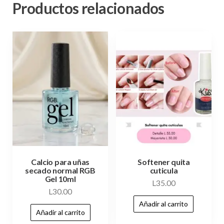
Productos relacionados
Calcio para uñas
Softener quita
secado normal RGB
cuticula
Gel 10ml
L
35.00
L
30.00
Añadir al carrito
Añadir al carrito