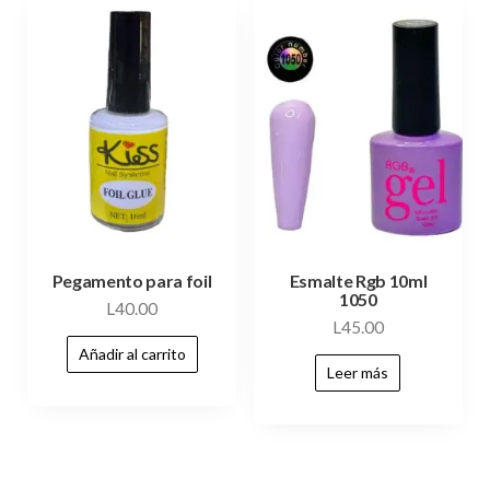
Pegamento para foil
Esmalte Rgb 10ml
1050
L
40.00
L
45.00
Añadir al carrito
Leer más