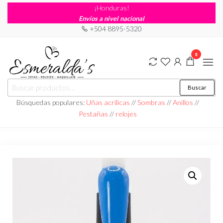
¡Honduras!
Envíos a nivel nacional
+504 8895-5320
0
Joyería
Joyería |
Buscar
Maquillaje
Esmeraldas
|
Búsquedas populares:
Uñas acrílicas
//
Sombras
//
Anillos
//
Relojería
Pestañas
//
relojes