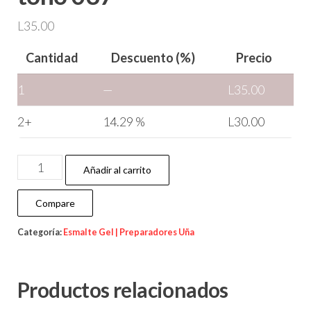
L
35.00
Cantidad
Descuento (%)
Precio
1
—
L
35.00
2+
14.29 %
L
30.00
Añadir al carrito
Compare
Categoría:
Esmalte Gel | Preparadores Uña
Productos relacionados