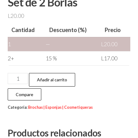
Set de 2 Borlas
L
20.00
Cantidad
Descuento (%)
Precio
1
—
L
20.00
2+
15 %
L
17.00
Añadir al carrito
Compare
Categoría:
Brochas | Esponjas | Cosmetiqueras
Productos relacionados