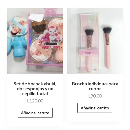
Set de bocha kabuki,
Brocha Individual para
dos esponjas y un
rubor
cepillo facial
L
90.00
L
120.00
Añadir al carrito
Añadir al carrito