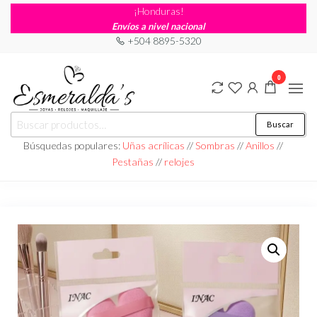
¡Honduras!
Envíos a nivel nacional
+504 8895-5320
0
Joyería
Joyería |
Buscar
Maquillaje
Esmeraldas
|
Búsquedas populares:
Uñas acrílicas
//
Sombras
//
Anillos
//
Relojería
Pestañas
//
relojes