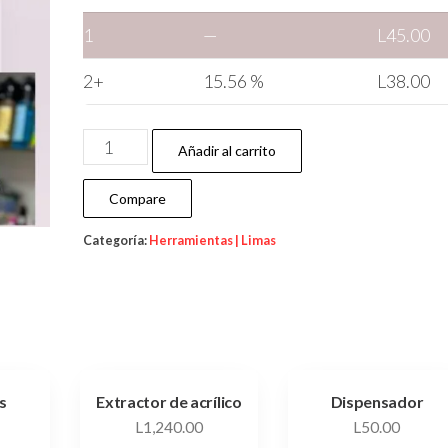
1
—
L
45.00
2+
15.56 %
L
38.00
Añadir al carrito
Compare
Categoría:
Herramientas | Limas
s
Extractor de acrílico
Dispensador
L
1,240.00
L
50.00