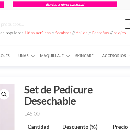
Envíos a nivel nacional
as populares:
Uñas acrílicas
//
Sombras
//
Anillos
//
Pestañas
//
relojes
LOJES
UÑAS
MAQUILLAJE
SKINCARE
ACCESORIOS
Set de Pedicure
Desechable
L
45.00
Cantidad
Descuento (%)
Precio