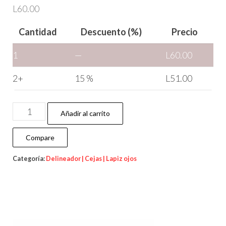
L
60.00
Cantidad
Descuento (%)
Precio
1
—
L
60.00
2+
15 %
L
51.00
Añadir al carrito
Compare
Categoría:
Delineador | Cejas | Lapiz ojos