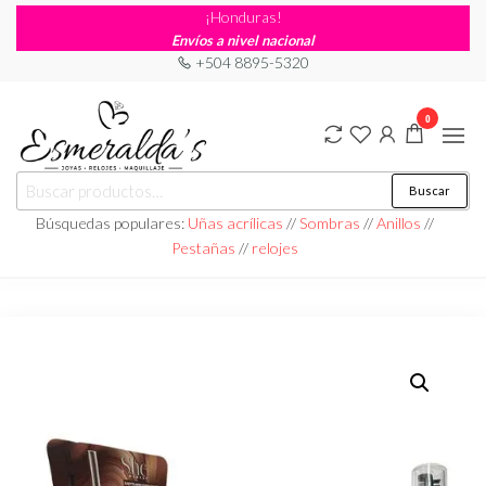
¡Honduras!
Envíos a nivel nacional
+504 8895-5320
0
Joyería
Joyería |
Buscar
Maquillaje
Esmeraldas
|
Búsquedas populares:
Uñas acrílicas
//
Sombras
//
Anillos
//
Relojería
Pestañas
//
relojes