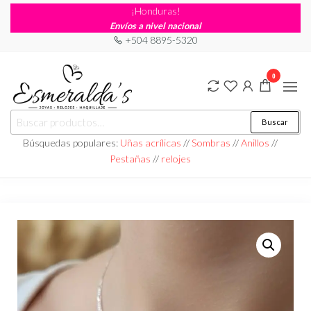
¡Honduras!
Envíos a nivel nacional
+504 8895-5320
0
Joyería
Joyería |
Buscar
Maquillaje
Esmeraldas
|
Búsquedas populares:
Uñas acrílicas
//
Sombras
//
Anillos
//
Relojería
Pestañas
//
relojes