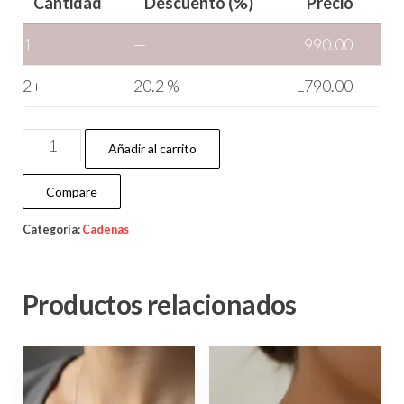
Cantidad
Descuento (%)
Precio
1
—
L
990.00
2+
20.2 %
L
790.00
Añadir al carrito
Compare
Categoría:
Cadenas
Productos relacionados