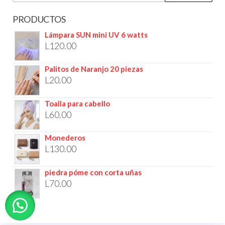
PRODUCTOS
Lámpara SUN mini UV 6 watts
L
120.00
Palitos de Naranjo 20 piezas
L
20.00
Toalla para cabello
L
60.00
Monederos
L
130.00
piedra póme con corta uñas
L
70.00