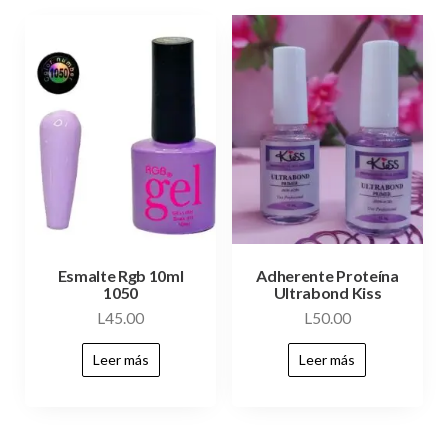
Esmalte Rgb 10ml
Adherente Proteína
1050
Ultrabond Kiss
L
45.00
L
50.00
Leer más
Leer más