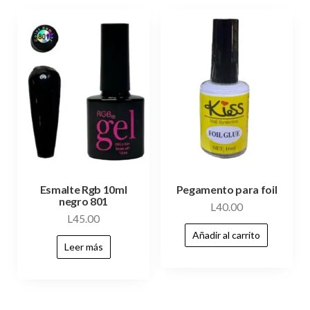
Esmalte Rgb 10ml
Pegamento para foil
negro 801
L
40.00
L
45.00
Añadir al carrito
Leer más