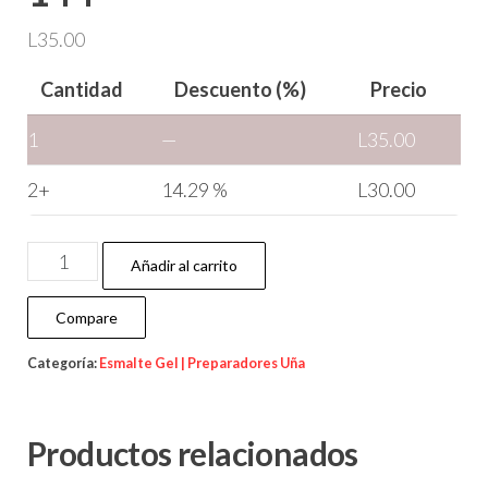
L
35.00
Cantidad
Descuento (%)
Precio
1
—
L
35.00
2+
14.29 %
L
30.00
Añadir al carrito
Compare
Categoría:
Esmalte Gel | Preparadores Uña
Productos relacionados