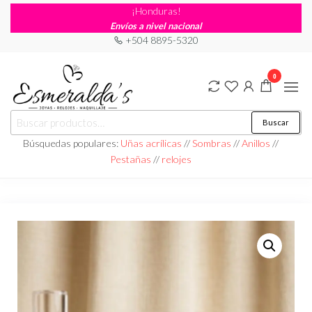
¡Honduras!
Envíos a nivel nacional
+504 8895-5320
0
Joyería
Joyería |
Buscar
Maquillaje
Esmeraldas
|
Búsquedas populares:
Uñas acrílicas
//
Sombras
//
Anillos
//
Relojería
Pestañas
//
relojes