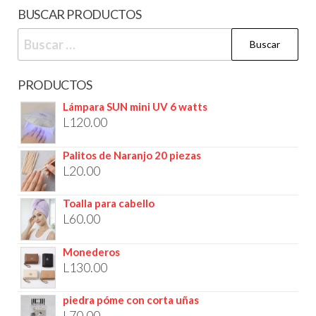
BUSCAR PRODUCTOS
PRODUCTOS
Lámpara SUN mini UV 6 watts
L
120.00
Palitos de Naranjo 20 piezas
L
20.00
Toalla para cabello
L
60.00
Monederos
L
130.00
piedra póme con corta uñas
L
70.00