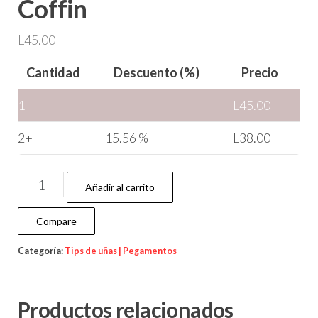
Coffin
L
45.00
Cantidad
Descuento (%)
Precio
1
—
L
45.00
2+
15.56 %
L
38.00
Añadir al carrito
Compare
Categoría:
Tips de uñas | Pegamentos
Productos relacionados