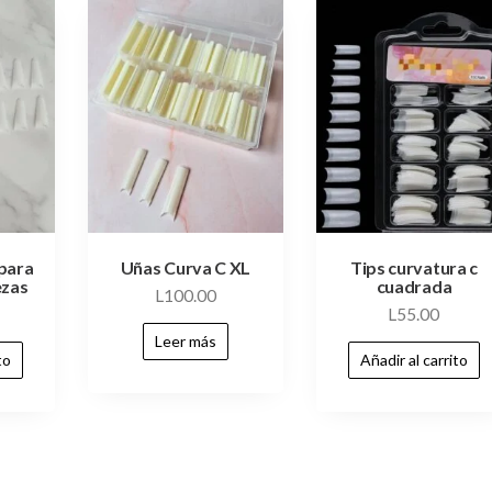
 para
Uñas Curva C XL
Tips curvatura c
ezas
cuadrada
L
100.00
L
55.00
Leer más
to
Añadir al carrito