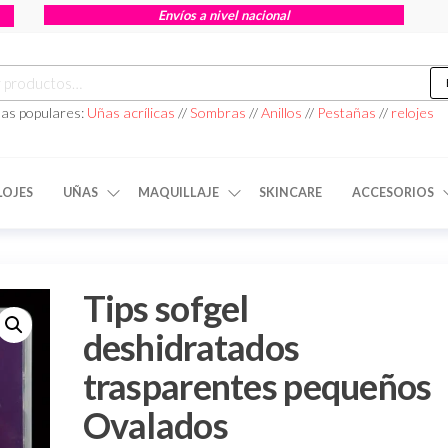
Envíos a nivel nacional
as populares:
Uñas acrílicas
//
Sombras
//
Anillos
//
Pestañas
//
relojes
LOJES
UÑAS
MAQUILLAJE
SKINCARE
ACCESORIOS
Tips sofgel
deshidratados
trasparentes pequeños
Ovalados