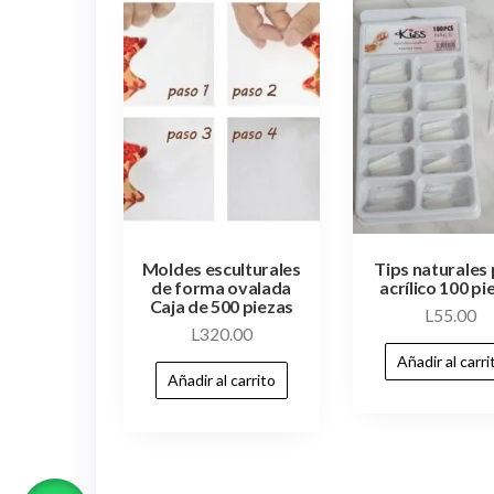
Moldes esculturales
Tips naturales
de forma ovalada
acrílico 100 pi
Caja de 500 piezas
L
55.00
L
320.00
Añadir al carri
Añadir al carrito