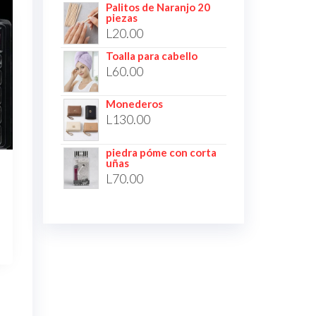
Palitos de Naranjo 20
piezas
L
20.00
Toalla para cabello
L
60.00
Monederos
L
130.00
piedra póme con corta
uñas
L
70.00