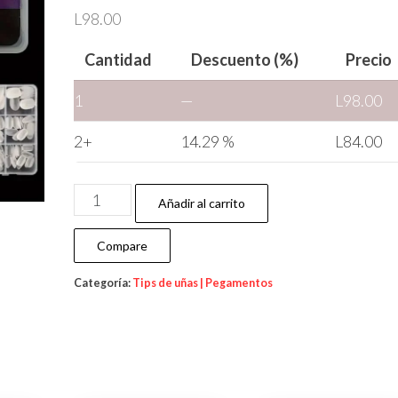
L
98.00
Cantidad
Descuento (%)
Precio
1
—
L
98.00
2+
14.29 %
L
84.00
Añadir al carrito
Compare
Categoría:
Tips de uñas | Pegamentos