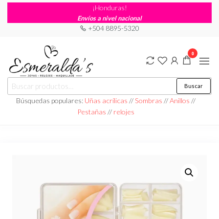
¡Honduras!
Envíos a nivel nacional
+504 8895-5320
0
Joyería
Joyería |
Buscar
Maquillaje
Esmeraldas
|
Búsquedas populares:
Uñas acrílicas
//
Sombras
//
Anillos
//
Relojería
Pestañas
//
relojes