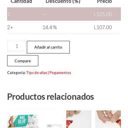
Cantidad
Descuento (%)
Precio
1
—
L
125.00
2+
14.4 %
L
107.00
Añadir al carrito
Compare
Categoría:
Tips de uñas | Pegamentos
Productos relacionados