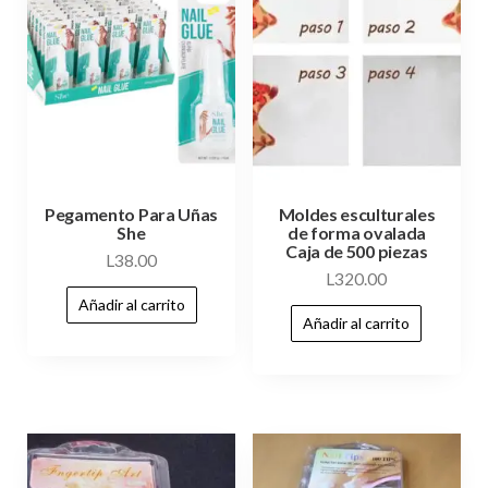
Pegamento Para Uñas
Moldes esculturales
She
de forma ovalada
Caja de 500 piezas
L
38.00
L
320.00
Añadir al carrito
Añadir al carrito